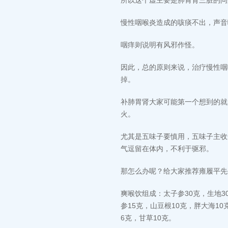
所以这个虚主要是肺胃肾三脏的问
慢性咽喉炎造成的咳痰不出，声音
咽痒则说明有风邪作怪。
因此，总的原则来说，治疗慢性咽
掉。
补肺胃肾大家可能第一个想到的就
火。
尤其是五味子要慎用，五味子主收
气逗留在体内，不利于驱邪。
那怎么办呢？给大家推荐雍履平先
爽喉饮组成：太子参30克，生地3
参15克，山豆根10克，胖大海10
6克，甘草10克。