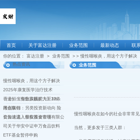
首页
关于富达注册
业务范围
最新动态
联
你的位置：
富达注册
>
业务范围
> >
慢性咽喉炎，用这个方子解决
热点资讯
业务范围
慢性咽喉炎，用这个方子解决
2025年康复医学治疗技术
（士）《专业实践能力》32条
香港恒生指数跌幅扩大至1%
考点集锦
国创联行：另类投资新动向 险
慢性咽喉炎在如今的社会非常常见
资加速流入股权投资市场
公告速递：华安基金管理有限公
司关于华安中证申万食品饮料
当然，更多发于三类人群：
ETF基金暂停申购