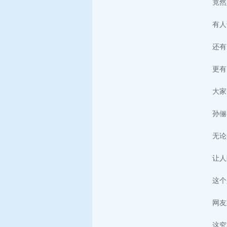
竟然
有人
还有
更有
大家
孙俪
无论
让人
这个
网友
这究