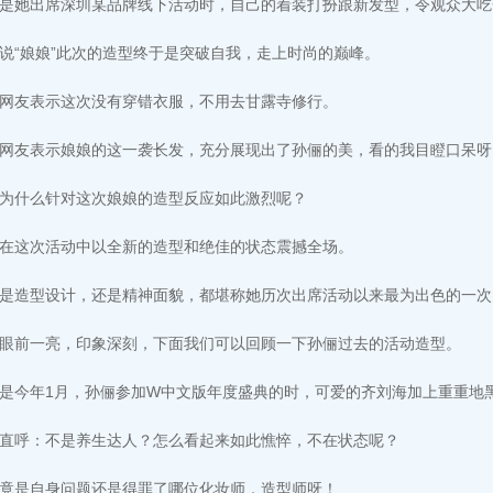
是她出席深圳某品牌线下活动时，自己的着装打扮跟新发型，令观众大吃
说“娘娘”此次的造型终于是突破自我，走上时尚的巅峰。
网友表示这次没有穿错衣服，不用去甘露寺修行。
网友表示娘娘的这一袭长发，充分展现出了孙俪的美，看的我目瞪口呆呀
为什么针对这次娘娘的造型反应如此激烈呢？
在这次活动中以全新的造型和绝佳的状态震撼全场。
是造型设计，还是精神面貌，都堪称她历次出席活动以来最为出色的一次
眼前一亮，印象深刻，下面我们可以回顾一下孙俪过去的活动造型。
是今年1月，孙俪参加W中文版年度盛典的时，可爱的齐刘海加上重重地
直呼：不是养生达人？怎么看起来如此憔悴，不在状态呢？
竟是自身问题还是得罪了哪位化妆师，造型师呀！