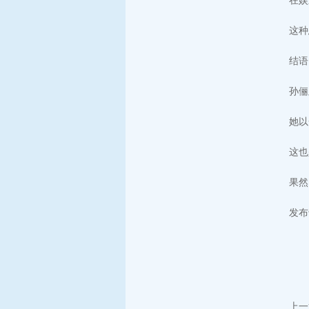
在娱
这种
结语
孙俪
她以
这也
果然
发布
上一