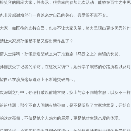
脸笑容的回应大家，并表示：很荣幸的参加此次活动，能够在百忙之中见
也非常感谢粉丝们一直以来对自己的关心、喜爱跟不离不弃。
大家一如既往的支持自己，也会不让大家失望，努力呈现出更多优秀的作
禁让大家想孙俪是不是又要出新作品了？
情人士爆料：孙俪新造型就是为了拍新剧《乌云之上》而留的长发。
孙俪接受了记者的采访，在这次采访中，她分享了演艺的心路历程以及对
望自己在演员这条道路上不断地突破自己。
次深圳之行中，孙俪打破以前地常规，换上与众不同地衣服，以及不一样
纷纷猜测：那个不食人间烟火地孙俪，是不是听取了大家地意见，开始自
的这次亮相，不仅是她个人魅力的展示，更是她对生活态度的体现。