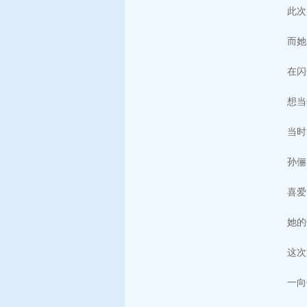
此次
而她
在闪
想当
当时
孙俪
喜爱
她的
这次
一向