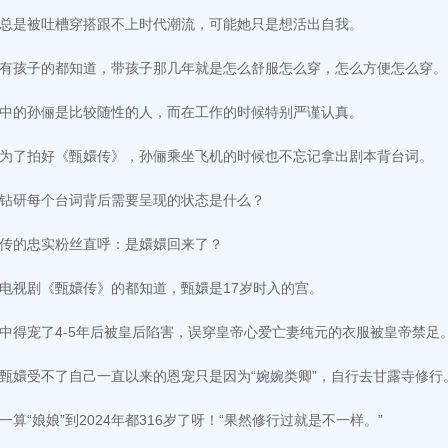
总是被吐槽穿搭跟不上时代潮流，可能她只是想活出自我。
有孩子的都知道，带孩子那几年就是怎么舒服怎么穿，怎么方便怎么穿。
中的孙俪是比较随性的人，而在工作的时候特别严谨认真。
为了拍好《甄嬛传》，孙俪乘坐飞机的时候也不忘记拿出剧本背台词。
钻研每个台词背后需要呈现的状态是什么？
传的忠实粉丝直呼：是嬛嬛回来了？
电视剧《甄嬛传》的都知道，甄嬛是17岁时入的宫。
中得宠了4-5年后被皇后陷害，误穿皇帝心爱亡妻纯元的衣服被皇帝禁足
甄嬛受不了自己一直以来的恩宠只是因为“婉婉类卿”，自行去甘露寺修行
一算“娘娘”到2024年都316岁了呀！“果然修行过就是不一样。”