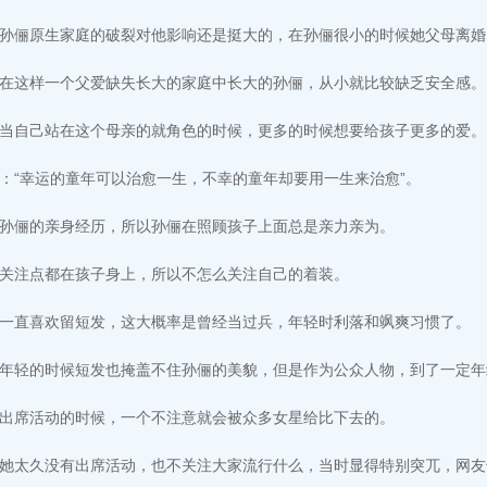
孙俪原生家庭的破裂对他影响还是挺大的，在孙俪很小的时候她父母离婚
在这样一个父爱缺失长大的家庭中长大的孙俪，从小就比较缺乏安全感。
当自己站在这个母亲的就角色的时候，更多的时候想要给孩子更多的爱。
：“幸运的童年可以治愈一生，不幸的童年却要用一生来治愈”。
孙俪的亲身经历，所以孙俪在照顾孩子上面总是亲力亲为。
关注点都在孩子身上，所以不怎么关注自己的着装。
一直喜欢留短发，这大概率是曾经当过兵，年轻时利落和飒爽习惯了。
年轻的时候短发也掩盖不住孙俪的美貌，但是作为公众人物，到了一定年
出席活动的时候，一个不注意就会被众多女星给比下去的。
她太久没有出席活动，也不关注大家流行什么，当时显得特别突兀，网友