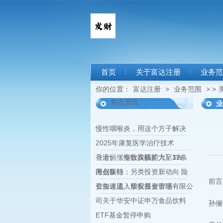
首页
关于富达注册
业务范
你的位置：
富达注册
>
业务范围
> >
热点资讯
业
慢性咽喉炎，用这个方子解决
2025年康复医学治疗技术
（士）《专业实践能力》32条
香港恒生指数跌幅扩大至1%
考点集锦
国创联行：另类投资新动向 险
前言
资加速流入股权投资市场
公告速递：华安基金管理有限公
司关于华安中证申万食品饮料
孙俪
ETF基金暂停申购