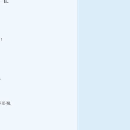
一惊。
！
。
黑眼圈。