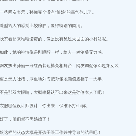
一些网友表示，孙俪完全没有“娘娘”的霸气范儿了。
造型给人的感觉比较臃肿，显得特别的圆润。
状态看起来唯唯诺诺的，像是没有见过大世面的小村姑呢。
如此，她的神情像是刚睡醒一样，给人一种沧桑无力感。
网友扒出孙俪一袭红西装短裤亮相舞台，网友调侃像邓超穿女装
更是无力吐槽，厚重地刘海把孙俪地颜值遮挡了一大半。
不是那双大眼睛，大概率是认不出来这是孙俪本人了吧！
衣服哪位设计师设计，你出来，保准不打shi你。
好了，咱们就不黑娘娘了！
娘这样的状态大概是开孩子跟工作兼并导致的结果吧！