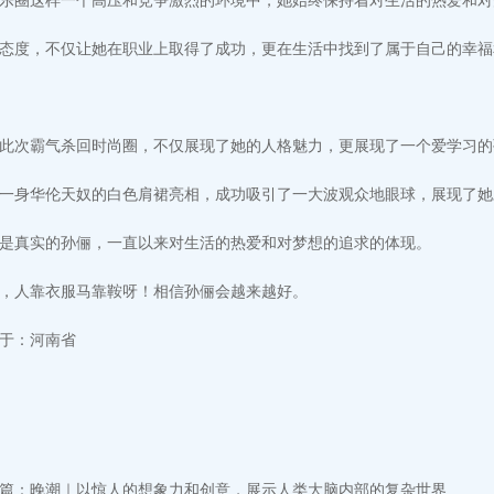
乐圈这样一个高压和竞争激烈的环境中，她始终保持着对生活的热爱和对
态度，不仅让她在职业上取得了成功，更在生活中找到了属于自己的幸福
此次霸气杀回时尚圈，不仅展现了她的人格魅力，更展现了一个爱学习的
一身华伦天奴的白色肩裙亮相，成功吸引了一大波观众地眼球，展现了她
是真实的孙俪，一直以来对生活的热爱和对梦想的追求的体现。
，人靠衣服马靠鞍呀！相信孙俪会越来越好。
于：河南省
篇：
晚潮｜以惊人的想象力和创意，展示人类大脑内部的复杂世界