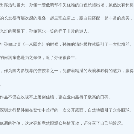
出席活动当天，孙俪一袭低调却不失优雅的白色长裙出场，虽然没有长裙
的长发很有层次感的堆叠一起呈现在肩上，跟白裙搭配一起非常的柔美，
光灯的照耀下，孙俪莞尔一笑的样子非常的迷人。
年孙俪出演《一米阳光》的时候，孙俪的清纯模样就吸引了一大批粉丝。
的何润东也是为之倾倒，追了孙俪很多年。
，作为国内影视界的佼佼者之一，凭借着精湛的表演和独特的魅力，赢得
。
作品不仅在收视率上屡创佳绩，更在业内赢得了极高的口碑。
深圳之行是孙俪在繁忙中难得的一次公开露面，自然地吸引了众多眼球。
低调的孙俪，这次亮相竟然跟观众热情互动，还分享了自己的近况。