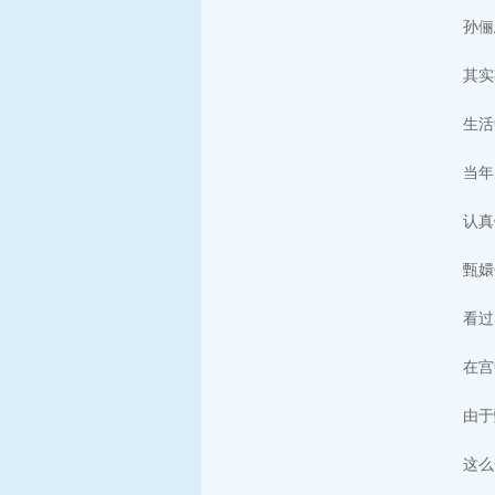
孙俪
其实
生活
当年
认真
甄嬛
看过
在宫
由于
这么